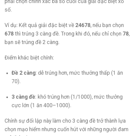
phải chọn chính xác ba số cuối của giải đặc biệt xổ
số.
Ví dụ: Kết quả giải đặc biệt về
24678
, nếu bạn chọn
678
thì trúng 3 càng đề. Trong khi đó, nếu chỉ chọn
78
,
bạn sẽ trúng đề 2 càng.
Điểm khác biệt chính:
Đề 2 càng
: dễ trúng hơn, mức thưởng thấp (1 ăn
70).
3 càng đề
: khó trúng hơn (1/1000), mức thưởng
cực lớn (1 ăn 400–1000).
Chính sự đối lập này làm cho 3 càng đề trở thành lựa
chọn mạo hiểm nhưng cuốn hút với những người đam