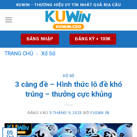
Bỏ
KUWIN - THƯƠNG HIỆU UY TÍN NHẤT QUẢ ĐỊA CẦU
qua
nội
dung
ĐĂNG NHẬP
ĐĂNG KÝ + 100K
TRANG CHỦ
»
Xổ Số
XỔ SỐ
3 càng đề – Hình thức lô đề khó
trúng – thưởng cực khủng
ĐĂNG VÀO
5 THÁNG 9, 2025
BỞI
FUSAN S8
05