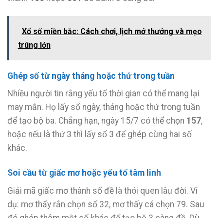
Xổ số miền bắc: Cách chơi, lịch mở thưởng và mẹo
trúng lớn
Ghép số từ ngày tháng hoặc thứ trong tuần
Nhiều người tin rằng yếu tố thời gian có thể mang lại
may mắn. Họ lấy số ngày, tháng hoặc thứ trong tuần
để tạo bộ ba. Chẳng hạn, ngày 15/7 có thể chọn
157
,
hoặc nếu là thứ 3 thì lấy số 3 để ghép cùng hai số
khác.
Soi cầu từ giấc mơ hoặc yếu tố tâm linh
Giải mã giấc mơ thành số đề là thói quen lâu đời. Ví
dụ: mơ thấy rắn chọn số 32, mơ thấy cá chọn 79. Sau