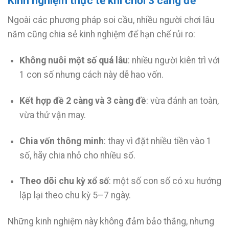
Kinh nghiệm thực tế khi chơi 3 càng đề
Ngoài các phương pháp soi cầu, nhiều người chơi lâu
năm cũng chia sẻ kinh nghiệm để hạn chế rủi ro:
Không nuôi một số quá lâu
: nhiều người kiên trì với
1 con số nhưng cách này dễ hao vốn.
Kết hợp đề 2 càng và 3 càng đề
: vừa đánh an toàn,
vừa thử vận may.
Chia vốn thông minh
: thay vì đặt nhiều tiền vào 1
số, hãy chia nhỏ cho nhiều số.
Theo dõi chu kỳ xổ số
: một số con số có xu hướng
lặp lại theo chu kỳ 5–7 ngày.
Những kinh nghiệm này không đảm bảo thắng, nhưng