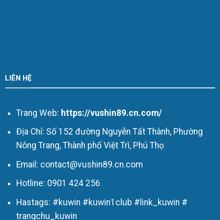
LIÊN HỆ
Trang Web:
https://vushin89.cn.com/
Địa Chỉ: Số 152 đường Nguyễn Tất Thành, Phường
Nông Trang, Thành phố Việt Trì, Phú Thọ
Email:
contact@vushin89.cn.com
Hotline:
0901 424 256
Hastags: #kuwin #kuwin1club #link_kuwin #
trangchu_kuwin