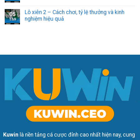
Lô xiên 2 – Cách chơi, tỷ lệ thưởng và kinh
05
nghiệm hiệu quả
Th9
Kuwin
là nền tảng cá cược đỉnh cao nhất hiện nay, cung