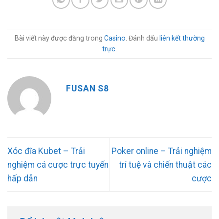
Bài viết này được đăng trong
Casino
. Đánh dấu
liên kết thường
trực
.
FUSAN S8
Xóc đĩa Kubet – Trải
Poker online – Trải nghiệm
nghiệm cá cược trực tuyến
trí tuệ và chiến thuật các
hấp dẫn
cược