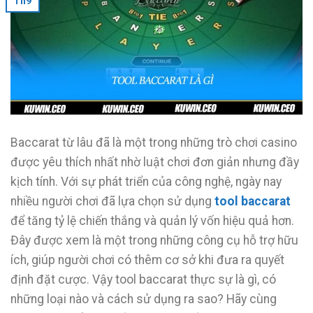
Th9
Baccarat từ lâu đã là một trong những trò chơi casino
được yêu thích nhất nhờ luật chơi đơn giản nhưng đầy
kịch tính. Với sự phát triển của công nghệ, ngày nay
nhiều người chơi đã lựa chọn sử dụng
tool baccarat
để tăng tỷ lệ chiến thắng và quản lý vốn hiệu quả hơn.
Đây được xem là một trong những công cụ hỗ trợ hữu
ích, giúp người chơi có thêm cơ sở khi đưa ra quyết
định đặt cược. Vậy tool baccarat thực sự là gì, có
những loại nào và cách sử dụng ra sao? Hãy cùng