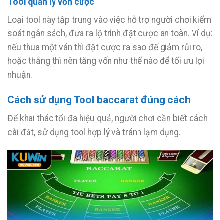
Tool quản lý vốn cược
Loại tool này tập trung vào việc hỗ trợ người chơi kiểm
soát ngân sách, đưa ra lộ trình đặt cược an toàn. Ví dụ:
nếu thua một ván thì đặt cược ra sao để giảm rủi ro,
hoặc thắng thì nên tăng vốn như thế nào để tối ưu lợi
nhuận.
Cách sử dụng Tool baccarat đúng cách
Để khai thác tối đa hiệu quả, người chơi cần biết cách
cài đặt, sử dụng tool hợp lý và tránh lạm dụng.