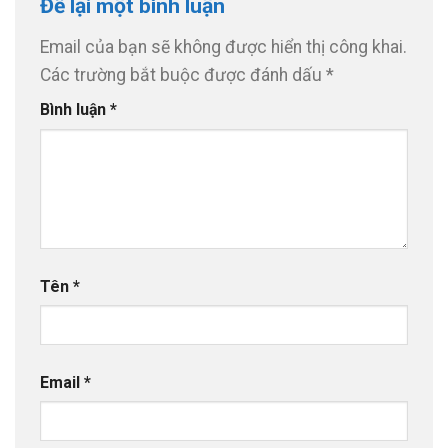
Để lại một bình luận
Email của bạn sẽ không được hiển thị công khai.
Các trường bắt buộc được đánh dấu
*
Bình luận
*
Tên
*
Email
*