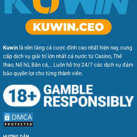
Kuwin
là nền tảng cá cược đỉnh cao nhất hiện nay, cung
cấp dịch vụ giải trí lớn nhất cả nước từ Casino, Thể
thao, Nổ hũ, Bắn cá,... Luôn hỗ trợ 24/7 các dịch vụ đảm
bảo quyền lợi cho từng thành viên.
HƯỚNG DẪN