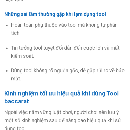
Những sai lầm thường gặp khi lạm dụng tool
Hoàn toàn phụ thuộc vào tool mà không tự phân
tích.
Tin tưởng tool tuyệt đối dẫn đến cược lớn và mất
kiểm soát.
Dùng tool không rõ nguồn gốc, dễ gặp rủi ro về bảo
mật.
Kinh nghiệm tối ưu hiệu quả khi dùng Tool
baccarat
Ngoài việc nắm vững luật chơi, người chơi nên lưu ý
một số kinh nghiệm sau để nâng cao hiệu quả khi sử
dụng tool.