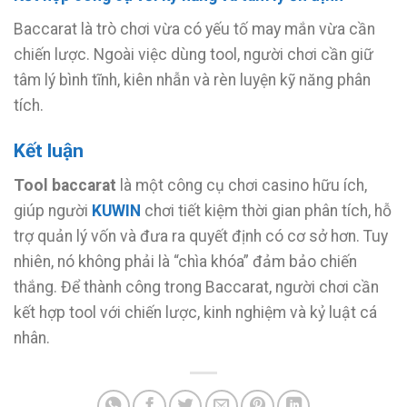
Baccarat là trò chơi vừa có yếu tố may mắn vừa cần
chiến lược. Ngoài việc dùng tool, người chơi cần giữ
tâm lý bình tĩnh, kiên nhẫn và rèn luyện kỹ năng phân
tích.
Kết luận
Tool baccarat
là một công cụ chơi casino hữu ích,
giúp người
KUWIN
chơi tiết kiệm thời gian phân tích, hỗ
trợ quản lý vốn và đưa ra quyết định có cơ sở hơn. Tuy
nhiên, nó không phải là “chìa khóa” đảm bảo chiến
thắng. Để thành công trong Baccarat, người chơi cần
kết hợp tool với chiến lược, kinh nghiệm và kỷ luật cá
nhân.